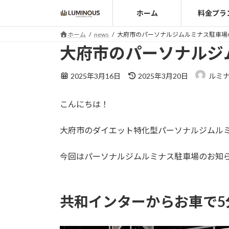
コ
ナ
ホーム
料金プラ
ン
ビ
テ
ゲ
ホーム
news
大府市のパーソナルジムルミナス駐車場
ン
ー
大府市のパーソナルジ
ツ
シ
へ
ョ
最
2025年3月16日
2025年3月20日
ルミ
ス
ン
終
キ
に
更
こんにちは！
ッ
移
新
日
プ
動
時
大府市のダイエット特化型パーソナルジムル
:
今回はパーソナルジムルミナス駐車場のお知
共和インターからお車で