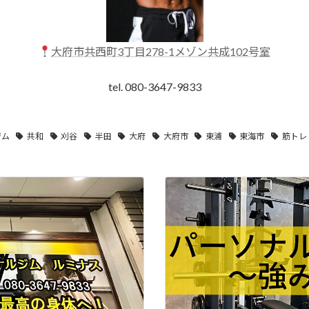
大府市共西町3丁目278-1メゾン共成102号室
tel. 080-3647-9833
ジム
共和
刈谷
半田
大府
大府市
東浦
東海市
筋トレ