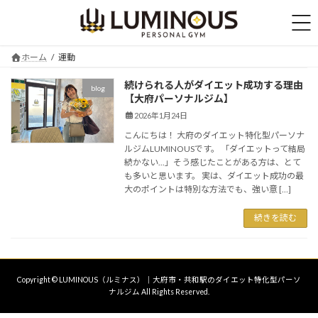
コ
ナ
ン
ビ
テ
ゲ
ン
ー
ホーム
運動
ツ
シ
へ
ョ
続けられる人がダイエット成功する理由
blog
ス
ン
【大府パーソナルジム】
キ
に
2026年1月24日
ッ
移
プ
動
こんにちは！ 大府のダイエット特化型パーソナ
ルジムLUMINOUSです。 「ダイエットって結局
続かない...」そう感じたことがある方は、とて
も多いと思います。 実は、ダイエット成功の最
大のポイントは特別な方法でも、強い意 […]
続きを読む
Copyright © LUMINOUS（ルミナス）｜大府市・共和駅のダイエット特化型パーソ
ナルジム All Rights Reserved.