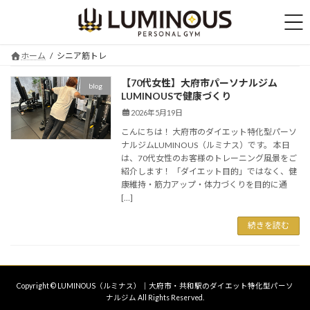
コ
ナ
ン
ビ
テ
ゲ
ン
ー
ホーム
シニア筋トレ
ツ
シ
へ
ョ
【70代女性】大府市パーソナルジム
blog
ス
ン
LUMINOUSで健康づくり
キ
に
2026年5月19日
ッ
移
プ
動
こんにちは！ 大府市のダイエット特化型パーソ
ナルジムLUMINOUS（ルミナス）です。 本日
は、70代女性のお客様のトレーニング風景をご
紹介します！ 「ダイエット目的」ではなく、健
康維持・筋力アップ・体力づくりを目的に通
[…]
続きを読む
Copyright © LUMINOUS（ルミナス）｜大府市・共和駅のダイエット特化型パーソ
ナルジム All Rights Reserved.