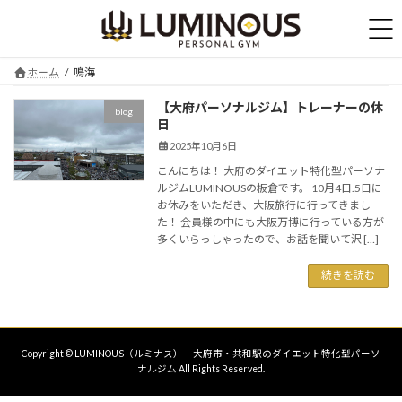
コ
ナ
ン
ビ
テ
ゲ
ン
ー
ホーム
鳴海
ツ
シ
へ
ョ
【大府パーソナルジム】トレーナーの休
blog
ス
ン
日
キ
に
2025年10月6日
ッ
移
プ
動
こんにちは！ 大府のダイエット特化型パーソナ
ルジムLUMINOUSの板倉です。 10月4日.5日に
お休みをいただき、大阪旅行に行ってきまし
た！ 会員様の中にも大阪万博に行っている方が
多くいらっしゃったので、お話を聞いて沢 […]
続きを読む
Copyright © LUMINOUS（ルミナス）｜大府市・共和駅のダイエット特化型パーソ
ナルジム All Rights Reserved.