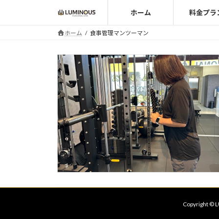
コ
ナ
ホーム
料金プラ
ン
ビ
テ
ゲ
ホーム
食事管理マンツーマン
ン
ー
ツ
シ
へ
ョ
ス
ン
キ
に
ッ
移
プ
動
Copyrigh