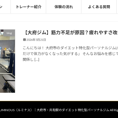
ン
トレーナー紹介
体験の流れ
よくある質問
【大府ジム】筋力不足が原因？疲れやすさ改
blog
2026年5月21日
こんにちは！ 大府市のダイエット特化型パーソナルジムLUM
だけで体力がなくなった気がする」 そんなお悩みを感じ
関係し […]
t © LUMINOUS（ルミナス）｜大府市・共和駅のダイエット特化型パーソナルジム All Rights 