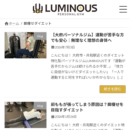
コ
ナ
ン
ビ
テ
ゲ
ン
ー
ホーム
脚痩せダイエット
ツ
シ
へ
ョ
【大府パーソナルジム】運動が苦手な方
blog
ス
ン
でも安心｜無理なく理想の身体へ
キ
に
2026年7月3日
ッ
移
プ
動
こんにちは！ 大府市・共和駅近くのダイエット
特化型パーソナルジムLUMINOUSです 「運動が
苦手だからジムは続けられるか不安...」「体力
に自信がないけどダイエットしたい」「一人で
運動すると何をすればいいかわからない」 […]
続きを読む
前ももが張ってしまう原因は？脚痩せを
blog
目指すダイエット
2026年1月26日
こんにちは！ 大府・共和駅近くのダイエット特