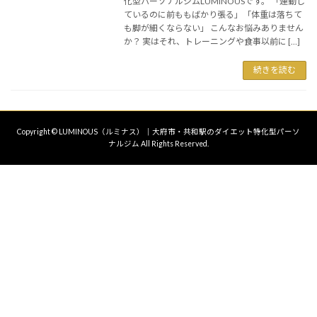
化型パーソナルジムLUMINOUSです。 「運動し
ているのに前ももばかり張る」「体重は落ちて
も脚が細くならない」 こんなお悩みありません
か？ 実はそれ、トレーニングや食事以前に […]
続きを読む
Copyright © LUMINOUS（ルミナス）｜大府市・共和駅のダイエット特化型パーソ
ナルジム All Rights Reserved.