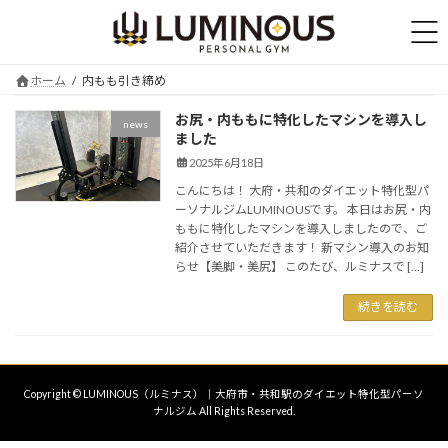
コ
ナ
ン
ビ
テ
ゲ
ン
ー
ホーム
内もも引き締め
ツ
シ
へ
ョ
お尻・内ももに特化したマシンを導入し
news
ス
ン
ました
キ
に
2025年6月18日
ッ
移
プ
動
こんにちは！ 大府・共和のダイエット特化型パ
ーソナルジムLUMINOUSです。 本日はお尻・内
ももに特化したマシンを導入しましたので、ご
紹介させていただきます！ 新マシン導入のお知
らせ【美脚・美尻】 このたび、ルミナスで […]
続きを読む
Copyright © LUMINOUS（ルミナス）｜大府市・共和駅のダイエット特化型パーソ
ナルジム All Rights Reserved.