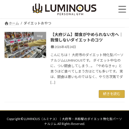
コ
ナ
ン
ビ
テ
ゲ
ン
ー
ホーム
ダイエットおやつ
ツ
シ
へ
ョ
【大府ジム】間食がやめられない方へ｜
blog
ス
ン
我慢しないダイエットのコツ
キ
に
2026年4月24日
ッ
移
プ
動
こんにちは！ 大府市のダイエット特化型パーソ
ナルジムLUMINOUSです。 ダイエット中なの
に、つい間食してしまう…。「やめなきゃ」と
思うほど食べてしまう方はとても多いです。 実
は、間食は悪いものではなく、やり方次第でダ
[…]
続きを読む
Copyright © LUMINOUS（ルミナス）｜大府市・共和駅のダイエット特化型パーソ
ナルジム All Rights Reserved.